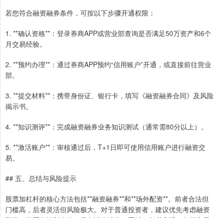
若您符合融资融券条件，可按以下步骤开通权限：
1. **确认资格**：登录券商APP或营业部查询是否满足50万资产和6个
月交易经验。
2. **预约办理**：通过券商APP预约“信用账户”开通，或直接前往营业
部。
3. **提交材料**：携带身份证、银行卡，填写《融资融券合同》及风险
揭示书。
4. **知识测评**：完成融资融券业务知识测试（通常需80分以上）。
5. **激活账户**：审核通过后，T+1日即可使用信用账户进行融资交
易。
## 五、总结与风险提示
股票加杠杆的核心方法包括**融资融券**和**场外配资**。前者合法但
门槛高，后者灵活但风险极大。对于普通投资者，建议优先考虑融资